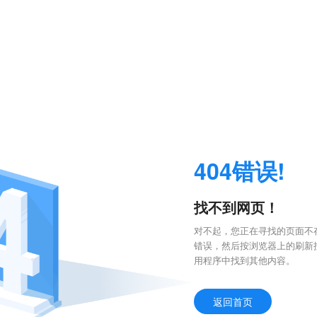
404错误!
找不到网页！
对不起，您正在寻找的页面不存
错误，然后按浏览器上的刷新
用程序中找到其他内容。
返回首页