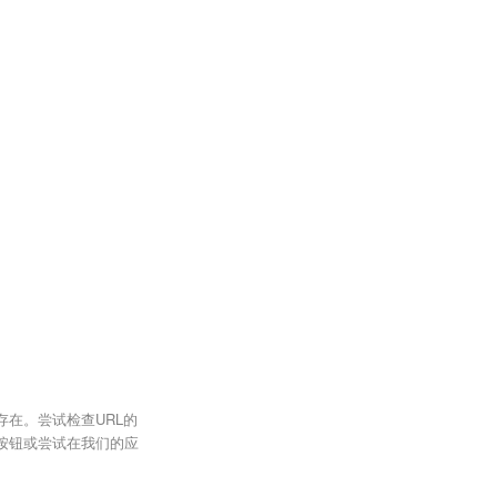
在。尝试检查URL的
按钮或尝试在我们的应